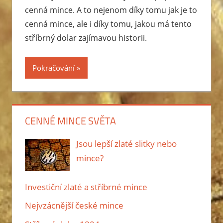
cenná mince. A to nejenom díky tomu jak je to
tak
cenné.
cenná mince, ale i díky tomu, jakou má tento
Naopak
stříbrný dolar zajímavou historii.
investiční
mince
Pokračování
mají
pouze
cenu
zlata
CENNÉ MINCE SVĚTA
či
stříbra
Jsou lepší zlaté slitky nebo
ze
mince?
kterého
jsou
Investiční zlaté a stříbrné mince
vyrobeny.
Nejvzácnější české mince