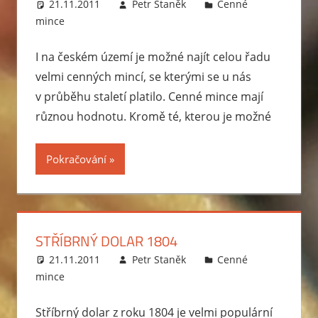
21.11.2011
Petr Staněk
Cenné
jen
mince
z
"obyčejné".
I na českém území je možné najít celou řadu
Téměř
velmi cenných mincí, se kterými se u nás
vždy
v průběhu staletí platilo. Cenné mince mají
ale
různou hodnotu. Kromě té, kterou je možné
mají
nějaký
Pokračování
zajímavý
historický
příběh
nebo
STŘÍBRNÝ DOLAR 1804
jinou
raritu,
21.11.2011
Petr Staněk
Cenné
díky
mince
které
Stříbrný dolar z roku 1804 je velmi populární
jsou