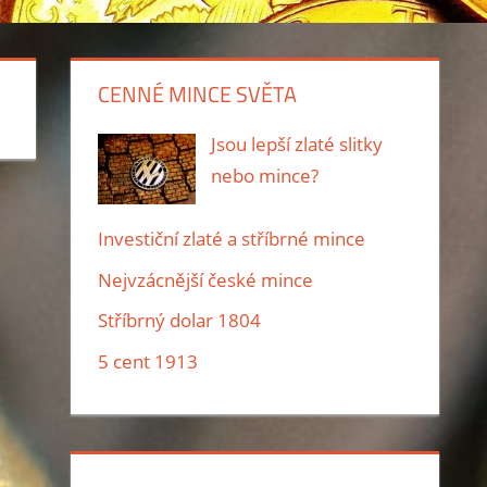
CENNÉ MINCE SVĚTA
Jsou lepší zlaté slitky
nebo mince?
Investiční zlaté a stříbrné mince
Nejvzácnější české mince
Stříbrný dolar 1804
5 cent 1913