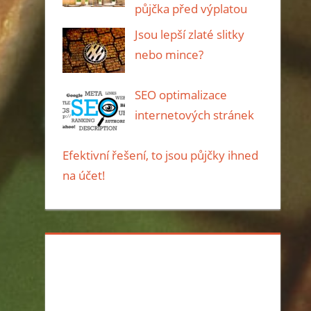
půjčka před výplatou
Jsou lepší zlaté slitky
nebo mince?
SEO optimalizace
internetových stránek
Efektivní řešení, to jsou půjčky ihned
na účet!