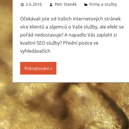
2.6.2016
Petr Staněk
Firmy a služby
jsou
tak
Očekávali jste od Vašich internetových stránek
cenné.
více klientů a zájemců o Vaše služby, ale efekt se
Naopak
pořád nedostavuje? A napadlo Vás zaplatit si
investiční
mince
kvalitní SEO služby? Přední pozice ve
mají
vyhledávačích
pouze
cenu
Pokračování
zlata
či
stříbra
ze
kterého
jsou
vyrobeny.