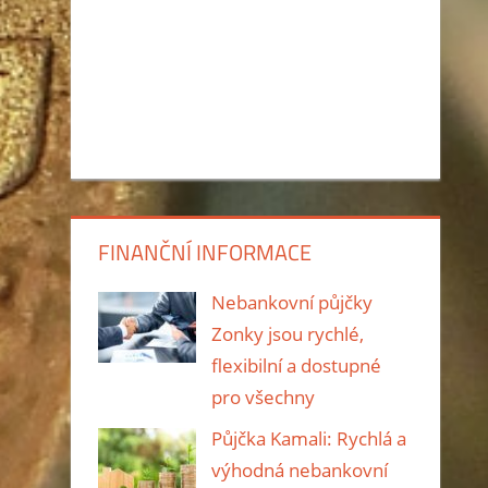
FINANČNÍ INFORMACE
Nebankovní půjčky
Zonky jsou rychlé,
flexibilní a dostupné
pro všechny
Půjčka Kamali: Rychlá a
výhodná nebankovní