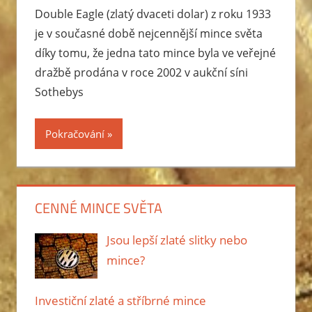
Double Eagle (zlatý dvaceti dolar) z roku 1933
tak
cenné.
je v současné době nejcennější mince světa
Naopak
díky tomu, že jedna tato mince byla ve veřejné
investiční
dražbě prodána v roce 2002 v aukční síni
mince
Sothebys
mají
pouze
Pokračování
cenu
zlata
či
stříbra
CENNÉ MINCE SVĚTA
ze
kterého
Jsou lepší zlaté slitky nebo
jsou
mince?
vyrobeny.
Investiční zlaté a stříbrné mince