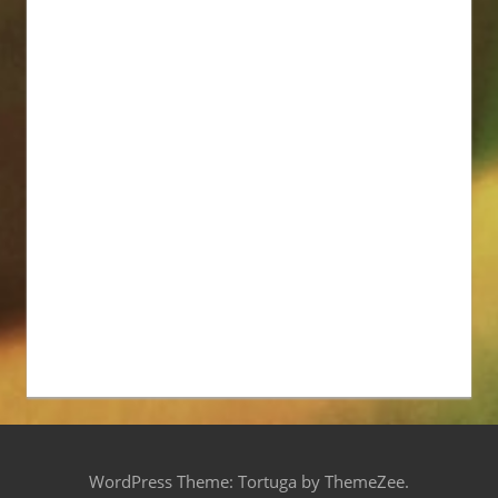
WordPress Theme: Tortuga by ThemeZee.