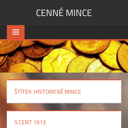
Skip
CENNÉ MINCE
to
content
Cenné
mince
mohou
být
velmi
staré
nebo
i
poměrně
ŠTÍTEK:
HISTORICKÉ MINCE
nové.
Mohou
být
zlaté
stříbrné
5 CENT 1913
nebo