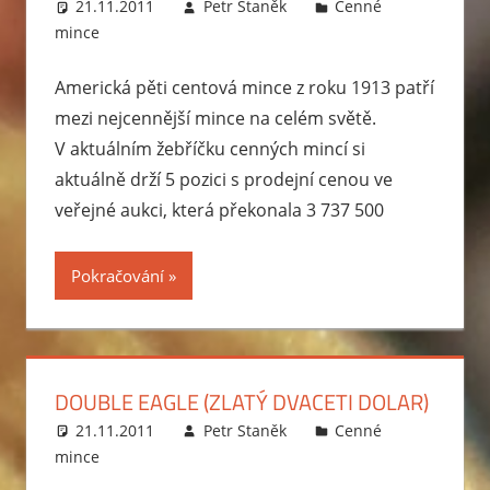
21.11.2011
Petr Staněk
Cenné
jen
mince
z
"obyčejné".
Americká pěti centová mince z roku 1913 patří
Téměř
mezi nejcennější mince na celém světě.
vždy
V aktuálním žebříčku cenných mincí si
ale
aktuálně drží 5 pozici s prodejní cenou ve
mají
veřejné aukci, která překonala 3 737 500
nějaký
zajímavý
Pokračování
historický
příběh
nebo
jinou
DOUBLE EAGLE (ZLATÝ DVACETI DOLAR)
raritu,
díky
21.11.2011
Petr Staněk
Cenné
které
mince
jsou